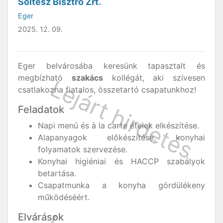
Soltész Bisztró Zrt.
Eger
2025. 12. 09.
Eger belvárosába keresünk tapasztalt és
megbízható
szakács
kollégát, aki szívesen
csatlakozna fiatalos, összetartó csapatunkhoz!
Feladatok
Napi menü és à la carte ételek elkészítése.
Alapanyagok előkészítése, konyhai
folyamatok szervezése.
Konyhai higiéniai és HACCP szabályok
betartása.
Csapatmunka a konyha gördülékeny
működéséért.
Elvárások