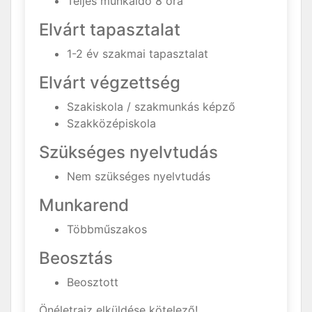
Teljes munkaidő 8 óra
Elvárt tapasztalat
1-2 év szakmai tapasztalat
Elvárt végzettség
Szakiskola / szakmunkás képző
Szakközépiskola
Szükséges nyelvtudás
Nem szükséges nyelvtudás
Munkarend
Többműszakos
Beosztás
Beosztott
Önéletrajz elküldése kötelező!