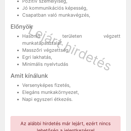
Pozitív személyiség,
Jó kommunikációs képesség,
Csapatban való munkavégzés,
Előnyök
Hasonló területen végzett
munkatapasztalat,
Masszőri végzettség
Egri lakhatás,
Minimális nyelvtudás
Amit kínálunk
Versenyképes fizetés,
Elegáns munkakörnyezet,
Napi egyszeri étkezés.
Az alábbi hirdetés már lejárt, ezért nincs
lehetőség a jelentkezésre!