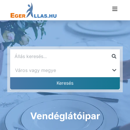
Vendéglátóipar