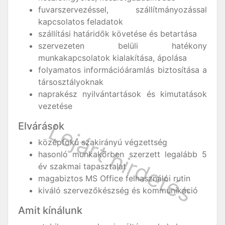
fuvarszervezéssel, szállítmányozással
kapcsolatos feladatok
szállítási határidők követése és betartása
szervezeten belüli hatékony
munkakapcsolatok kialakítása, ápolása
folyamatos információáramlás biztosítása a
társosztályoknak
naprakész nyilvántartások és kimutatások
vezetése
Elvárások
középfokú szakirányú végzettség
hasonló munkakörben szerzett legalább 5
év szakmai tapasztalat
magabiztos MS Office felhasználói rutin
kiváló szervezőkészség és kommunikáció
Amit kínálunk