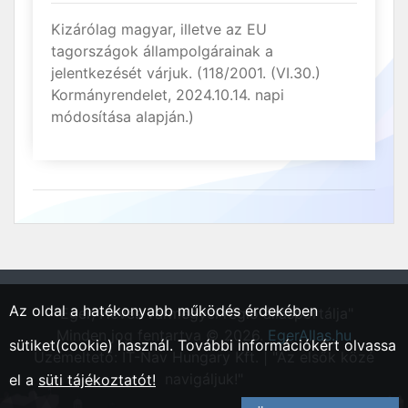
Kizárólag magyar, illetve az EU
tagországok állampolgárainak a
jelentkezését várjuk. (118/2001. (VI.30.)
Kormányrendelet, 2024.10.14. napi
módosítása alapján.)
Az oldal a hatékonyabb működés érdekében
"Eger, Heves vármegyei régió állásportálja"
Minden jog fentartva © 2026.
EgerAllas.hu
sütiket(cookie) használ. További információkért olvassa
Üzemeltető: IT-Nav Hungary Kft. | "Az elsők közé
navigáljuk!"
el a
süti tájékoztatót!