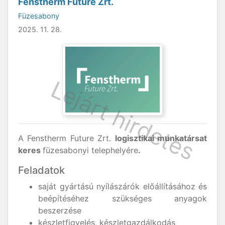
Fenstherm Future Zrt.
Füzesabony
2025. 11. 28.
A Fenstherm Future Zrt.
logisztikai munkatársat
keres
füzesabonyi telephelyére
.
Feladatok
saját gyártású nyílászárók előállításához és
beépítéséhez szükséges anyagok
beszerzése
készletfigyelés, készletgazdálkodás