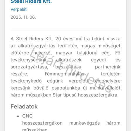
Steel Riders Kft.
Verpelét
2025. 11. 06.
A Steel Riders Kft. 20 éves múltra tekint vissza
az alkatrészgyártás területén, magas minőséget
előtérbe helyező, magyar tulajdonú cég. Fő
tevékenységünk alkatrészek egyedi és
sorozatgyártása, beszállítása partnereink
részére. Fémmegmunkálás területén
tevékenykedő cégünk verpeléti telephelyére
keresünk bővülő csapatunkba új munkavállalót
három műszakban Star típusú hosszesztergákra.
Feladatok
CNC
hosszesztergákon munkavégzés három
műszakban.