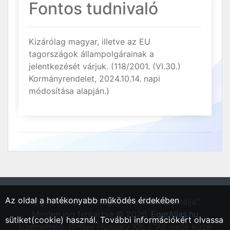
Fontos tudnivaló
Kizárólag magyar, illetve az EU
tagországok állampolgárainak a
jelentkezését várjuk. (118/2001. (VI.30.)
Kormányrendelet, 2024.10.14. napi
módosítása alapján.)
Az oldal a hatékonyabb működés érdekében
"Eger, Heves vármegyei régió állásportálja"
Minden jog fentartva © 2026.
EgerAllas.hu
sütiket(cookie) használ. További információkért olvassa
Üzemeltető: IT-Nav Hungary Kft. | "Az elsők közé