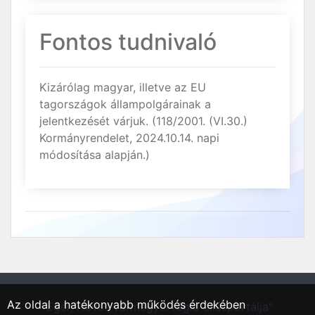
Fontos tudnivaló
Kizárólag magyar, illetve az EU
tagországok állampolgárainak a
jelentkezését várjuk. (118/2001. (VI.30.)
Kormányrendelet, 2024.10.14. napi
módosítása alapján.)
Az oldal a hatékonyabb működés érdekében
"Eger, Heves vármegyei régió állásportálja"