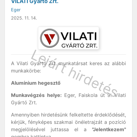
VILATI Gyártó Zrt.
Eger
2025. 11. 14.
A Vilati Gyártó Zrt. munkatársat keres az alábbi
munkakörbe:
Alumínium hegesztő
Munkavégzés helye:
Eger, Faiskola út 9. Vilati
Gyártó Zrt.
Amennyiben hirdetésünk felkeltette érdeklődését,
kérjük, fényképes szakmai önéletrajzát a pozíció
megjelölésével juttassa el a
"Jelentkezem"
gombra kattintva.