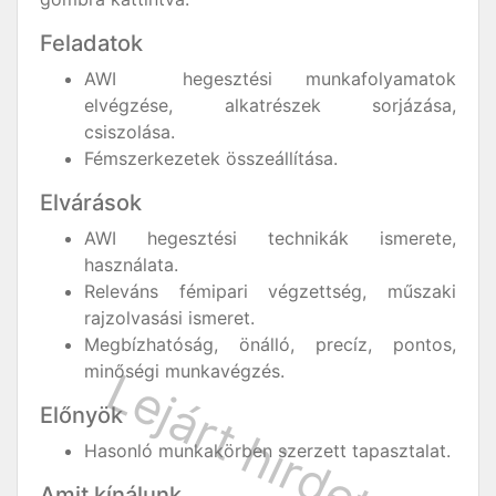
Feladatok
AWI hegesztési munkafolyamatok
elvégzése, alkatrészek sorjázása,
csiszolása.
Fémszerkezetek összeállítása.
Elvárások
AWI hegesztési technikák ismerete,
használata.
Releváns fémipari végzettség, műszaki
rajzolvasási ismeret.
Megbízhatóság, önálló, precíz, pontos,
minőségi munkavégzés.
Előnyök
Hasonló munkakörben szerzett tapasztalat.
Amit kínálunk