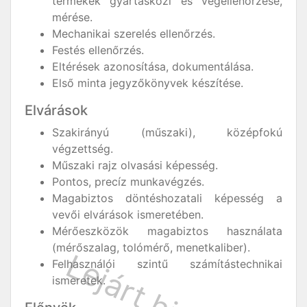
termékek gyártásközi és végellenőrzése,
mérése.
Mechanikai szerelés ellenőrzés.
Festés ellenőrzés.
Eltérések azonosítása, dokumentálása.
Első minta jegyzőkönyvek készítése.
Elvárások
Szakirányú (műszaki), középfokú
végzettség.
Műszaki rajz olvasási képesség.
Pontos, precíz munkavégzés.
Magabiztos döntéshozatali képesség a
vevői elvárások ismeretében.
Mérőeszközök magabiztos használata
(mérőszalag, tolómérő, menetkaliber).
Felhasználói szintű számítástechnikai
ismeretek.