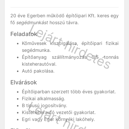
20 éve Egerben működő építőipari Kft. keres egy
fő
segédmunkást
hosszú távra.
Feladatok
Kőművesek kiszolgálása, építőipari fizikai
segédmunka.
Építőanyag szállítmányozás 3,5 tonnás
kisteherautóval.
Autó pakolása.
Elvárások
Építőiparban szerzett több éves gyakorlat.
Fizikai alkalmasság.
B tipusú jogosítvány.
Kisteheherautó vezetői gyakorlat.
Egri vagy Eger környéki lakóhely.