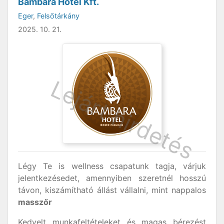
Bambara Hotel Kft.
Eger
,
Felsőtárkány
2025. 10. 21.
Légy Te is wellness csapatunk tagja, várjuk
jelentkezésedet, amennyiben szeretnél hosszú
távon, kiszámítható állást vállalni, mint nappalos
masszőr
Kedvelt munkafeltételeket és magas bérezést