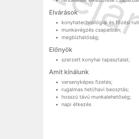
rendelések elkészítése csapatba
Elvárások
konyhatechnológiai és főzési ruti
munkavégzés csapatban;
megbízhatóság;
Előnyök
szerzett konyhai tapasztalat;
Amit kínálunk
versenyképes fizetés;
rugalmas heti/havi beosztás;
hosszú távú munkalehetőség;
napi étkezés