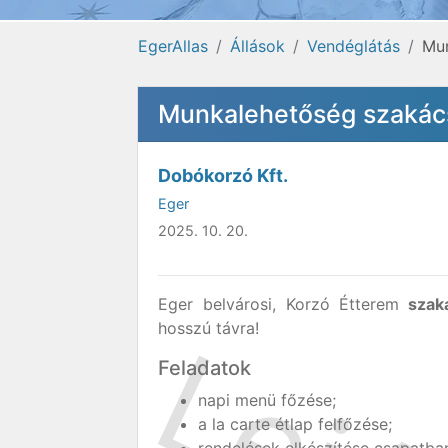
EgerAllas
Állások
Vendéglátás
Mu
Munkalehetőség szakác
Dobókorzó Kft.
Eger
2025. 10. 20.
Eger belvárosi, Korzó Étterem
szak
hosszú távra!
Feladatok
napi menü főzése;
a la carte étlap felfőzése;