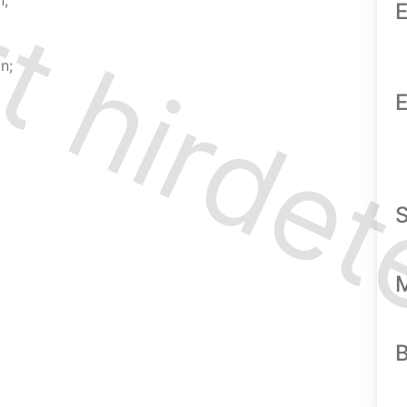
n;
E
n;
E