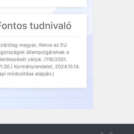
Fontos tudnivaló
izárólag magyar, illetve az EU
agországok állampolgárainak a
elentkezését várjuk. (118/2001.
VI.30.) Kormányrendelet, 2024.10.14.
api módosítása alapján.)