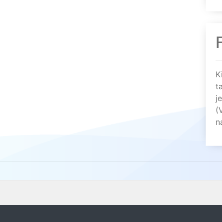
K
t
j
(
n