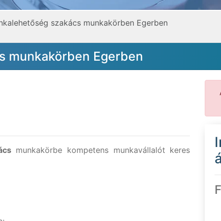
nkalehetőség szakács munkakörben Egerben
s munkakörben Egerben
ács
munkakörbe kompetens munkavállalót keres
á
F