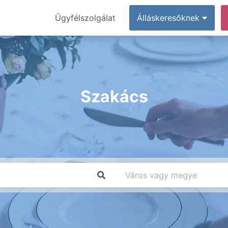
Ügyfélszolgálat
Álláskeresőknek
Szakács