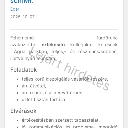
SCHI Kft.
Eger
2025. 10. 07.
Fehérnemű fürdőruha
szaküzletbe
értékesítő
kollégákat keresünk
Agria parkban, teljes,- és részmunkaidőben,
illetve nyári munkára.
Feladatok
teljes körű kiszolgálás vásárlók részére,
áru átvétel,
áru rendezése a vevőtérben,
üzlet tisztán tartása
Elvárások
értékesítésben szerzett tapasztalat,
jó kommunikációs és probléma- megoldó