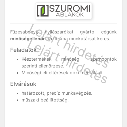
Füzesabonyi, nyílászárókat gyártó cégünk
minőségellenőr
pozícióba munkatársat keres.
Feladatok
Késztermékek minőségi szempontok
szerinti ellenőrzése.
Minőségbeli eltérések dokumentálása.
Elvárások
határozott, precíz munkavégzés.
műszaki beállítottság.