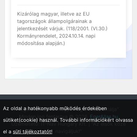
Kizárólag magyar, illetve az EU
tagországok állampolgárainak a
jelentkezését várjuk. (118/2001. (VI.30.)
Kormányrendelet, 2024.10.14. napi
módosítása alapján.)
Az oldal a hatékonyabb működés érdekében
"Eger, Heves vármegyei régió állásportálja"
Minden jog fentartva © 2026.
EgerAllas.hu
sütiket(cookie) használ. További információkért olvassa
Üzemeltető: IT-Nav Hungary Kft. | "Az elsők közé
navigáljuk!"
el a
süti tájékoztatót!