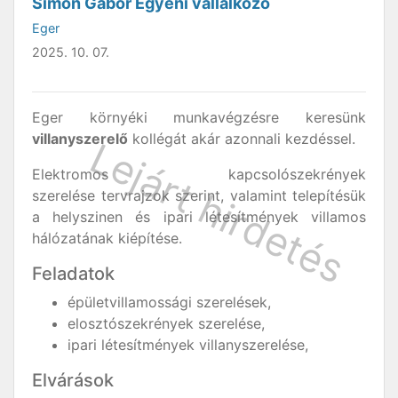
Simon Gábor Egyéni vállalkozó
Eger
2025. 10. 07.
Eger környéki munkavégzésre keresünk
villanyszerelő
kollégát akár azonnali kezdéssel.
Elektromos kapcsolószekrények
szerelése tervrajzok szerint, valamint telepítésük
a helyszinen és ipari létesítmények villamos
hálózatának kiépítése.
Feladatok
épületvillamossági szerelések,
elosztószekrények szerelése,
ipari létesítmények villanyszerelése,
Elvárások