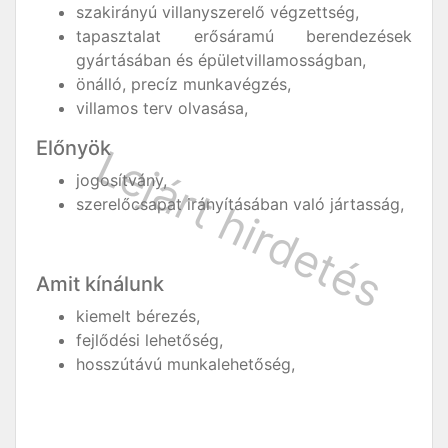
szakirányú villanyszerelő végzettség,
tapasztalat erősáramú berendezések
gyártásában és épületvillamosságban,
önálló, precíz munkavégzés,
villamos terv olvasása,
Előnyök
jogosítvány,
szerelőcsapat irányításában való jártasság,
Amit kínálunk
kiemelt bérezés,
fejlődési lehetőség,
hosszútávú munkalehetőség,