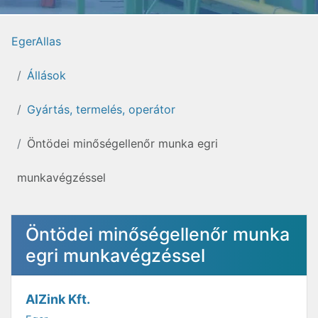
EgerAllas
Állások
Gyártás, termelés, operátor
Öntödei minőségellenőr munka egri
munkavégzéssel
Öntödei minőségellenőr munka
egri munkavégzéssel
AlZink Kft.