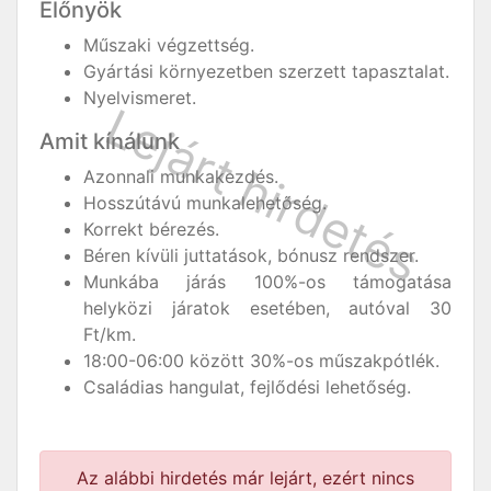
Előnyök
Műszaki végzettség.
Gyártási környezetben szerzett tapasztalat.
Nyelvismeret.
Amit kínálunk
Azonnali munkakezdés.
Hosszútávú munkalehetőség.
Korrekt bérezés.
Béren kívüli juttatások, bónusz rendszer.
Munkába járás 100%-os támogatása
helyközi járatok esetében, autóval 30
Ft/km.
18:00-06:00 között 30%-os műszakpótlék.
Családias hangulat, fejlődési lehetőség.
Az alábbi hirdetés már lejárt, ezért nincs