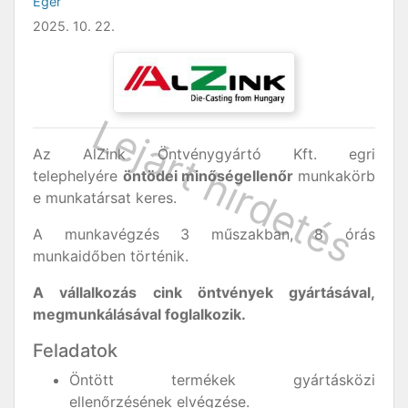
Eger
2025. 10. 22.
Az AlZink Öntvénygyártó Kft. egri
telephelyére
öntödei minőségellenőr
munkakörb
e munkatársat keres.
A munkavégzés 3 műszakban, 8 órás
munkaidőben történik.
A vállalkozás cink öntvények gyártásával,
megmunkálásával foglalkozik.
Feladatok
Öntött termékek gyártásközi
ellenőrzésének elvégzése.