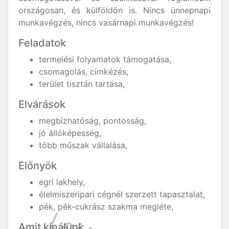
országosan, és külföldön is. Nincs ünnepnapi
munkavégzés, nincs vasárnapi munkavégzés!
Feladatok
termelési folyamatok támogatása,
csomagolás, címkézés,
terület tisztán tartása,
Elvárások
megbízhatóság, pontosság,
jó állóképesség,
több műszak vállalása,
Előnyök
egri lakhely,
élelmiszeripari cégnél szerzett tapasztalat,
pék, pék-cukrász szakma megléte,
Amit kínálunk