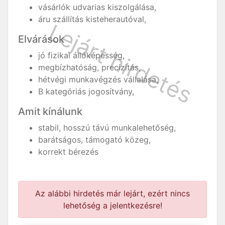
vásárlók udvarias kiszolgálása,
áru szállítás kisteherautóval,
Elvárások
jó fizikai állóképesség,
megbízhatóság, precizitás,
hétvégi munkavégzés vállalása,
B kategóriás jogosítvány,
Amit kínálunk
stabil, hosszú távú munkalehetőség,
barátságos, támogató közeg,
korrekt bérezés
Az alábbi hirdetés már lejárt, ezért nincs
lehetőség a jelentkezésre!