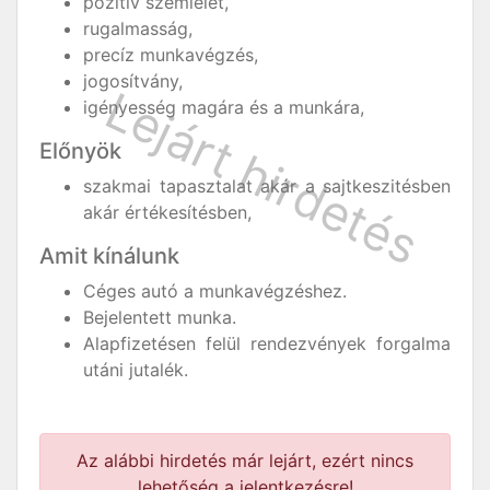
pozitív szemlélet,
rugalmasság,
precíz munkavégzés,
jogosítvány,
igényesség magára és a munkára,
Előnyök
szakmai tapasztalat akár a sajtkeszitésben
akár értékesítésben,
Amit kínálunk
Céges autó a munkavégzéshez.
Bejelentett munka.
Alapfizetésen felül rendezvények forgalma
utáni jutalék.
Az alábbi hirdetés már lejárt, ezért nincs
lehetőség a jelentkezésre!