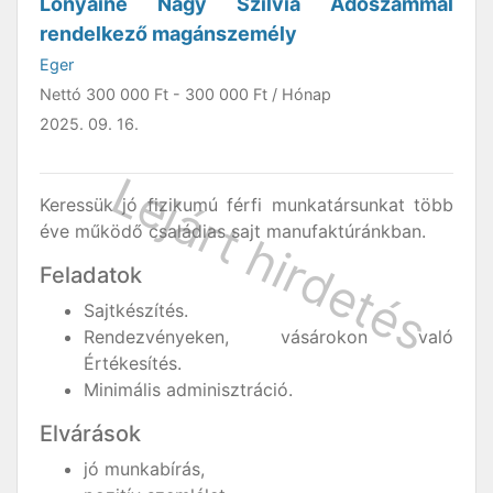
Lónyainé Nagy Szilvia Adószámmal
rendelkező magánszemély
Eger
Nettó
300 000 Ft
-
300 000 Ft
/ Hónap
2025. 09. 16.
Keressük jó fizikumú férfi munkatársunkat több
éve működő családias sajt manufaktúránkban.
Feladatok
Sajtkészítés.
Rendezvényeken, vásárokon való
Értékesítés.
Minimális adminisztráció.
Elvárások
jó munkabírás,