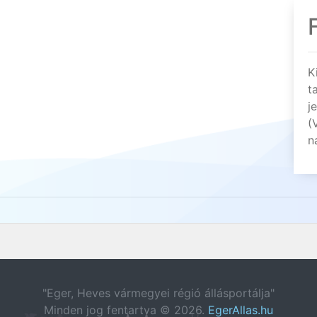
K
t
j
(
n
"Eger, Heves vármegyei régió állásportálja"
Minden jog fentartva © 2026.
EgerAllas.hu