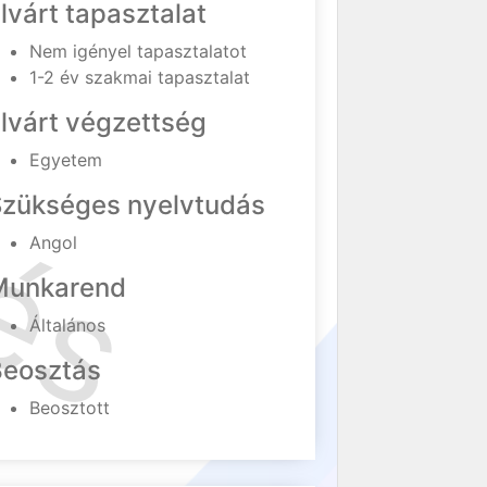
lvárt tapasztalat
Nem igényel tapasztalatot
1-2 év szakmai tapasztalat
lvárt végzettség
Egyetem
Szükséges nyelvtudás
Angol
Munkarend
Általános
Beosztás
Beosztott