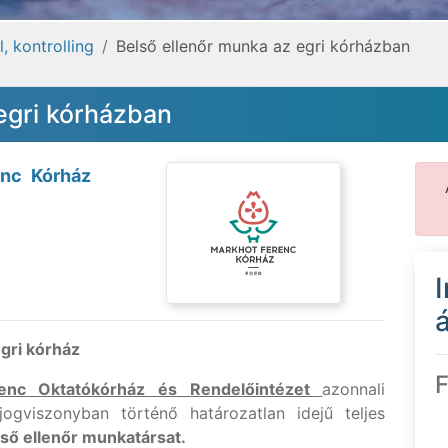
, kontrolling
Belső ellenőr munka az egri kórházban
egri kórházban
nc Kórház
á
gri kórház
F
enc Oktatókórház és Rendelőintézet
azonnali
jogviszonyban történő határozatlan idejű teljes
lső ellenőr munkatársat.