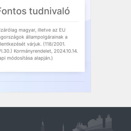
Fontos tudnivaló
izárólag magyar, illetve az EU
agországok állampolgárainak a
elentkezését várjuk. (118/2001.
VI.30.) Kormányrendelet, 2024.10.14.
api módosítása alapján.)