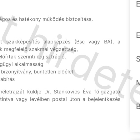
E
ágos és hatékony működés biztosítása.
E
tt szakképesítés alapképzés (Bsc vagy BA), a
ek megfelelő szakmai végzettség,
őírtak szerinti regisztráció.
gügyi alkalmasság
bizonyítvány, büntetlen előélet
kabírás
életrajzát küldje Dr. Stankovics Éva főigazgató
intva vagy levélben postai úton a bejelentkezés