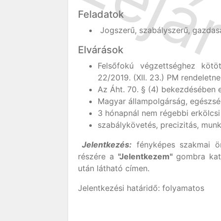
Feladatok
Jogszerű, szabályszerű, gazdas
Elvárások
Felsőfokú végzettséghez kötö
22/2019. (XII. 23.) PM rendeletn
Az Áht. 70. § (4) bekezdésében el
Magyar állampolgárság, egészsé
3 hónapnál nem régebbi erkölcsi 
szabálykövetés, precizitás, mun
Jelentkezés:
fényképes szakmai ön
részére a
"Jelentkezem"
gombra katt
után látható címen.
Jelentkezési határidő: folyamatos