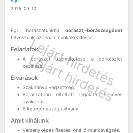
Eger
2025. 09. 10.
Egri borászatunkba
borászt,-borászsegédet
felveszünk azonnali munkakezdéssel.
Feladatok
A borászat üzemeltetése, a borkészlet
kezelése.
Elvárások
Szakirányú végzettség.
Borászatban eltöltött legalább 2 éves
gyakorlat.
B kategóriás jogosítvány.
Amit kínálunk
Versenyképes fizetés, önálló munkavégzés.