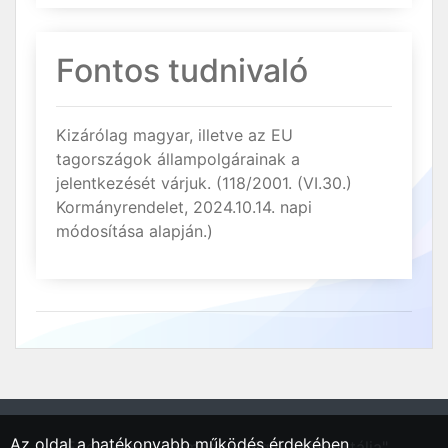
Fontos tudnivaló
Kizárólag magyar, illetve az EU
tagországok állampolgárainak a
jelentkezését várjuk. (118/2001. (VI.30.)
Kormányrendelet, 2024.10.14. napi
módosítása alapján.)
Az oldal a hatékonyabb működés érdekében
"Eger, Heves vármegyei régió állásportálja"