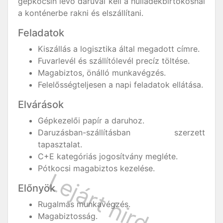
gépkocsin lévő daruval kell a hulladékbirtokosnál
a konténerbe rakni és elszállítani.
Feladatok
Kiszállás a logisztika által megadott címre.
Fuvarlevél és szállítólevél precíz töltése.
Magabiztos, önálló munkavégzés.
Felelősségteljesen a napi feladatok ellátása.
Elvárások
Gépkezelői papír a daruhoz.
Daruzásban-szállításban szerzett
tapasztalat.
C+E kategóriás jogosítvány megléte.
Pótkocsi magabiztos kezelése.
Előnyök
Rugalmas munkavégzés.
Magabiztosság.