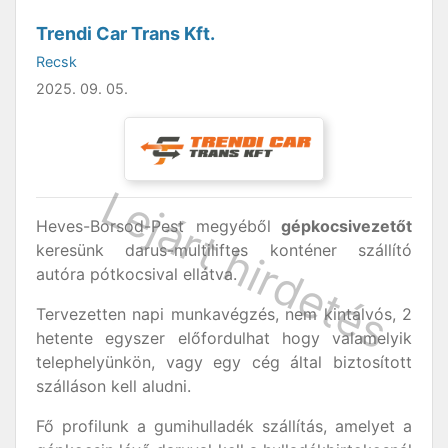
Trendi Car Trans Kft.
Recsk
2025. 09. 05.
Heves-Borsod-Pest megyéből
gépkocsivezetőt
keresünk darus-multiliftes konténer szállító
autóra pótkocsival ellátva.
Tervezetten napi munkavégzés, nem kintalvós, 2
hetente egyszer előfordulhat hogy valamelyik
telephelyünkön, vagy egy cég által biztosított
szálláson kell aludni.
Fő profilunk a gumihulladék szállítás, amelyet a