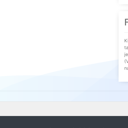
K
t
j
(
n