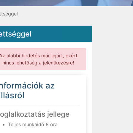
ttséggel
ettséggel
Az alábbi hirdetés már lejárt, ezért
nincs lehetőség a jelentkezésre!
Információk az
llásról
oglalkoztatás jellege
Teljes munkaidő 8 óra