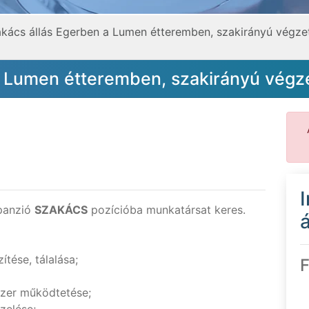
kács állás Egerben a Lumen étteremben, szakirányú végze
a Lumen étteremben, szakirányú végz
panzió
SZAKÁCS
pozícióba munkatársat keres.
á
ítése, tálalása;
F
zer működtetése;