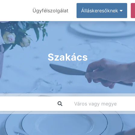
Ügyfélszolgálat
Álláskeresőknek
Szakács