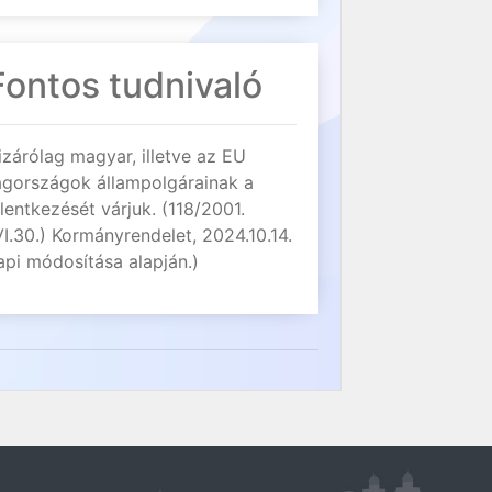
Fontos tudnivaló
izárólag magyar, illetve az EU
agországok állampolgárainak a
elentkezését várjuk. (118/2001.
VI.30.) Kormányrendelet, 2024.10.14.
api módosítása alapján.)