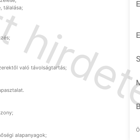
zelése;
E
 tálalása;
E
gzés;
zerektől való távolságtartás;
apasztalat.
szony;
Ö
nőségi alapanyagok;