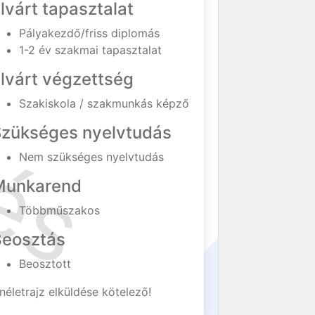
lvárt tapasztalat
Pályakezdő/friss diplomás
1-2 év szakmai tapasztalat
lvárt végzettség
Szakiskola / szakmunkás képző
Szükséges nyelvtudás
Nem szükséges nyelvtudás
Munkarend
Többműszakos
Beosztás
Beosztott
néletrajz elküldése kötelező!