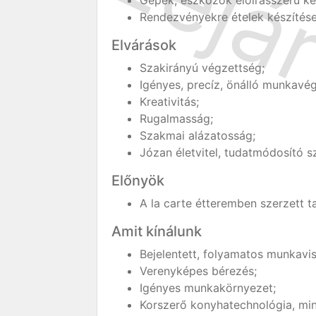
Gépek, eszközök előírásszerű ke
Rendezvényekre ételek készítése,
Elvárások
Szakirányú végzettség;
Igényes, precíz, önálló munkavé
Kreativitás;
Rugalmasság;
Szakmai alázatosság;
Józan életvitel, tudatmódosító s
Előnyök
A la carte étteremben szerzett t
Amit kínálunk
Bejelentett, folyamatos munkavi
Verenyképes bérezés;
Igényes munkakörnyezet;
Korszerő konyhatechnológia, mi