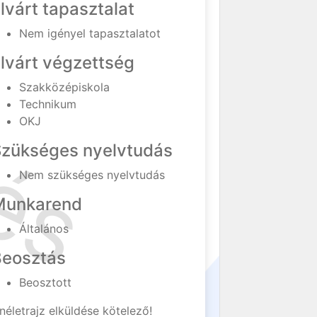
lvárt tapasztalat
Nem igényel tapasztalatot
lvárt végzettség
Szakközépiskola
Technikum
OKJ
Szükséges nyelvtudás
Nem szükséges nyelvtudás
Munkarend
Általános
Beosztás
Beosztott
néletrajz elküldése kötelező!