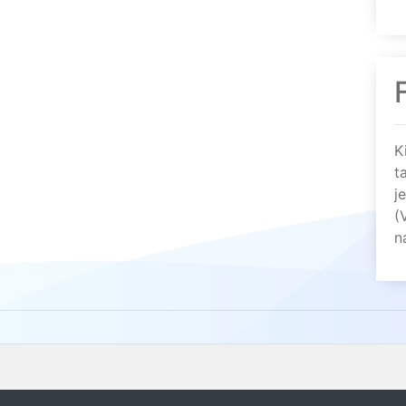
K
t
j
(
n