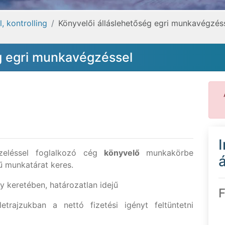
, kontrolling
Könyvelői álláslehetőség egri munkavégzés
g egri munkavégzéssel
eléssel foglalkozó cég
könyvelő
munkakörbe
á
ű munkatárat keres.
 keretében, határozatlan idejű
F
trajzukban a nettó fizetési igényt feltüntetni