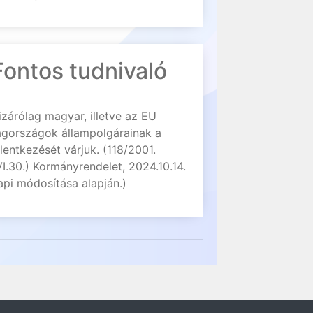
Fontos tudnivaló
izárólag magyar, illetve az EU
agországok állampolgárainak a
elentkezését várjuk. (118/2001.
VI.30.) Kormányrendelet, 2024.10.14.
api módosítása alapján.)