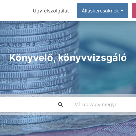
Ügyfélszolgálat
Álláskeresőknek
Könyvelő, könyvvizsgáló