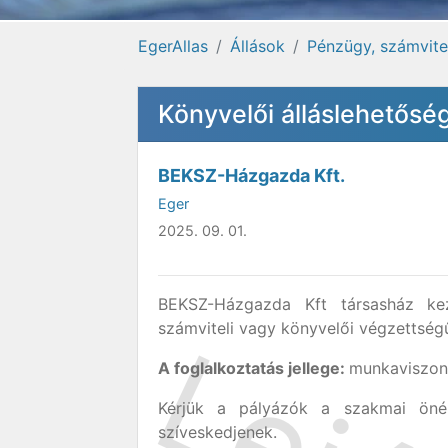
EgerAllas
Állások
Pénzügy, számvitel
Könyvelői álláslehetősé
BEKSZ-Házgazda Kft.
Eger
2025. 09. 01.
BEKSZ-Házgazda Kft társasház kez
számviteli vagy könyvelői végzettség
A foglalkoztatás jellege:
munkaviszony
Kérjük a pályázók a szakmai önéle
szíveskedjenek.