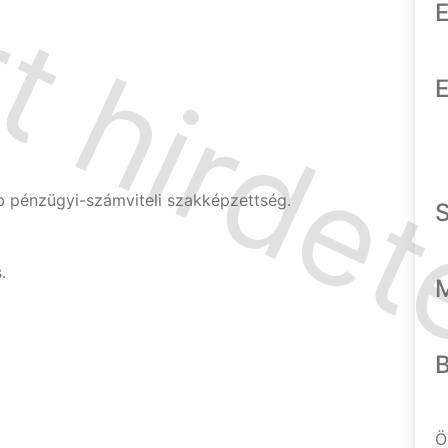
E
E
b pénzügyi-számviteli szakképzettség.
.
Ö