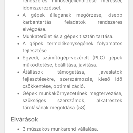
rendszeres minőségellenőrzése méréssel,
idomszerezéssel.
A gépek állagának megőrzése, kisebb
karbantartási feladatok rendszeres
elvégzése.
Munkaterület és a gépek tisztán tartása.
A gépek termelékenységének folyamatos
fejlesztése.
Egyedi, számítógép-vezérelt (PLC) gépek
működtetése, beállítása, javítása.
Átállások támogatása, javaslatok
fejlesztésekre, szerszámozás, kieső idő
csökkentése, optimalizáció.
Gépek munkakörnyezetének megtervezése,
szükséges szerszámok, alkatrészek
tárolásának megoldása (5S).
Elvárások
3 műszakos munkarend vállalása.