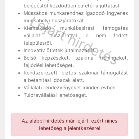
belépéstől kezdődően cafetéria juttatást.
Műszakos munkarendhez igazodó ingyenes
munkahelyi buszjáratokat.
Kiemelkedő munkábajárási támogatás
vállalati buszjárattal le nem fedett
településről.
Innovatív ötletek jutalmazását.
Belső képzéseket, szakmai tréningeket,
fejlődési lehetőséget.
Rendszerezett, biztos szakmai támogatást
a betanítási időszak alatt.
Vállalati rendezvényeket minden évben.
Túlóravállalási lehetőséget.
Az alábbi hirdetés már lejárt, ezért nincs
lehetőség a jelentkezésre!