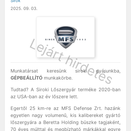
Sirok
2025. 09. 03.
Munkatársat keresünk siroki gyárunkba,
GÉPBEÁLLÍTÓ
munkakörbe.
Tudtad? A Siroki Lőszergyár terméke 2020-ban
az USA-ban az év lőszere lett.
Egertől 25 km-re az MFS Defense Zrt. hazánk
egyetlen nagy volumenű, kis kalibereket gyártó
lőszergyára a Beretta Holding büszke tagjaként,
70 éves múlttal és megbízható márkákkal egyre