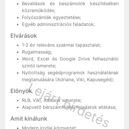
Bevallások és beszámolók készítésében
közreműködés;
Folyószámlák egyeztetése;
Egyéb adminisztrációs feladatok;
Elvárások
1-2 év releváns szakmai tapasztalat;
Rugalmasság;
Word, Excel és Google Drive felhasználói
szintű ismerete;
Nyitottság segédprogramok használatának
megtanulására (Adriana, Viki, Kapusegéd);
Előnyök
RLB, Viki, Adriana ismerete;
Alapvető bérszámfejtési feladatok ellátása;
Amit kínálunk
Modern irodai környezet;