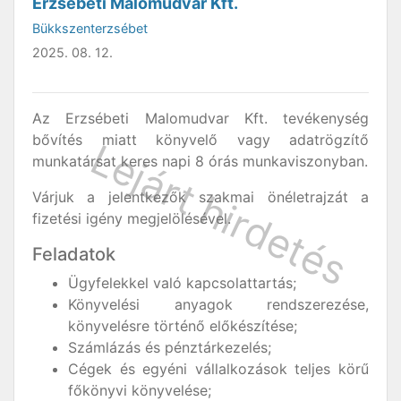
Erzsébeti Malomudvar Kft.
Bükkszenterzsébet
2025. 08. 12.
Az Erzsébeti Malomudvar Kft. tevékenység
bővítés miatt könyvelő vagy adatrögzítő
munkatársat keres napi 8 órás munkaviszonyban.
Várjuk a jelentkezők szakmai önéletrajzát a
fizetési igény megjelölésével.
Feladatok
Ügyfelekkel való kapcsolattartás;
Könyvelési anyagok rendszerezése,
könyvelésre történő előkészítése;
Számlázás és pénztárkezelés;
Cégek és egyéni vállalkozások teljes körű
főkönyvi könyvelése;