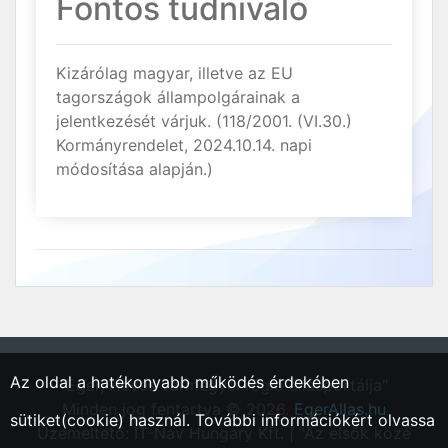
Fontos tudnivaló
Kizárólag magyar, illetve az EU
tagországok állampolgárainak a
jelentkezését várjuk. (118/2001. (VI.30.)
Kormányrendelet, 2024.10.14. napi
módosítása alapján.)
Az oldal a hatékonyabb működés érdekében
"Eger, Heves vármegyei régió állásportálja"
Minden jog fentartva © 2026.
EgerAllas.hu
sütiket(cookie) használ. További információkért olvassa
Üzemeltető: IT-Nav Hungary Kft. | "Az elsők közé