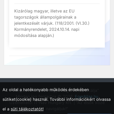
Kizárólag magyar, illetve az EU
tagországok állampolgárainak a
jelentkezését várjuk. (118/2001. (VI.30.)
Kormányrendelet, 2024.10.14. napi
módosítása alapján.)
Az oldal a hatékonyabb működés érdekében
"Eger, Heves vármegyei régió állásportálja"
Minden jog fentartva © 2026.
EgerAllas.hu
sütiket(cookie) használ. További információkért olvassa
Üzemeltető: IT-Nav Hungary Kft. | "Az elsők közé
navigáljuk!"
el a
süti tájékoztatót!