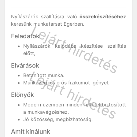
Nyílászárók szállításra való
összekészítéséhez
keresünk munkatársat Egerben.
Feladatok
Nyílászárók kalodába készítése szállítás
előtt,
Elvárások
Betanított munka.
Munkavégzés erős fizikumot igényel.
Előnyök
Modern üzemben minden feltétel biztosított
a munkavégzéshez.
Jó közösség, megbízhatóság.
Amit kínálunk