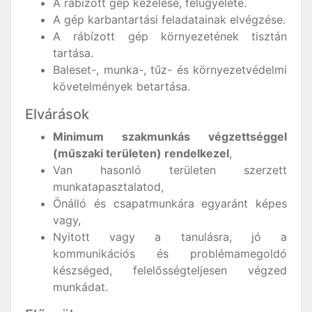
A rábízott gép kezelése, felügyelete.
A gép karbantartási feladatainak elvégzése.
A rábízott gép környezetének tisztán
tartása.
Baleset-, munka-, tűz- és környezetvédelmi
követelmények betartása.
Elvárások
Minimum szakmunkás végzettséggel
(műszaki területen) rendelkezel
,
Van hasonló területen szerzett
munkatapasztalatod,
Önálló és csapatmunkára egyaránt képes
vagy,
Nyitott vagy a tanulásra, jó a
kommunikációs és problémamegoldó
készséged, felelősségteljesen végzed
munkádat.