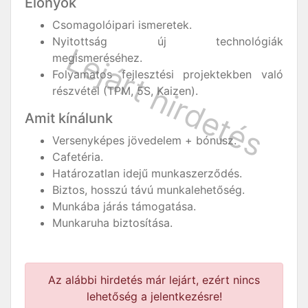
Előnyök
Csomagolóipari ismeretek.
Nyitottság új technológiák
megismeréséhez.
Folyamatos fejlesztési projektekben való
részvétel (TPM, 5S, Kaizen).
Amit kínálunk
Versenyképes jövedelem + bónusz.
Cafetéria.
Határozatlan idejű munkaszerződés.
Biztos, hosszú távú munkalehetőség.
Munkába járás támogatása.
Munkaruha biztosítása.
Az alábbi hirdetés már lejárt, ezért nincs
lehetőség a jelentkezésre!