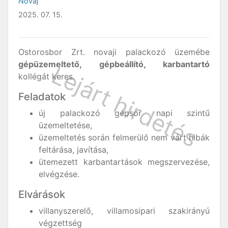
Novaj
2025. 07. 15.
Ostorosbor Zrt. novaji palackozó üzemébe
gépüzemeltető, gépbeállító, karbantartó
kollégát keres.
Feladatok
új palackozó gépsor napi szintű
üzemeltetése,
üzemeltetés során felmerülő nem várt hibák
feltárása, javítása,
ütemezett karbantartások megszervezése,
elvégzése.
Elvárások
villanyszerelő, villamosipari szakirányú
végzettség