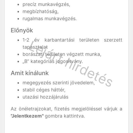
precíz munkavégzés,
megbízhatóság,
rugalmas munkavégzés.
Előnyök
1-2 év karbantartási területen szerzett
tapasztalat
borászati területen végzett munka,
„B” kategóriás jogosítvány.
Amit kínálunk
megegyezés szerinti jövedelem,
stabil céges háttér,
utazási hozzájárulás
Az önéletrajzokat, fizetés megjelöléssel várjuk a
"Jelentkezem"
gombra kattintva.