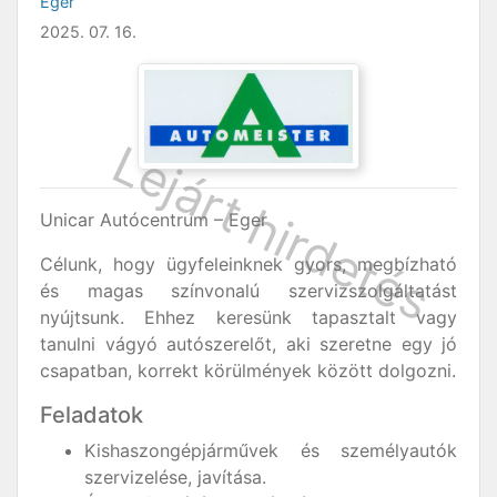
Eger
2025. 07. 16.
Unicar Autócentrum – Eger
Célunk, hogy ügyfeleinknek gyors, megbízható
és magas színvonalú szervizszolgáltatást
nyújtsunk. Ehhez keresünk tapasztalt vagy
tanulni vágyó autószerelőt, aki szeretne egy jó
csapatban, korrekt körülmények között dolgozni.
Feladatok
Kishaszongépjárművek és személyautók
szervizelése, javítása.