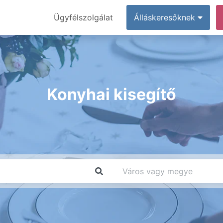
Ügyfélszolgálat
Álláskeresőknek
Konyhai kisegítő