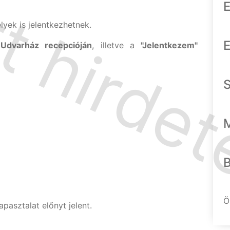
E
ek is jelentkezhetnek.
E
 Udvarház recepcióján
, illetve a
"Jelentkezem"
Ö
asztalat előnyt jelent.