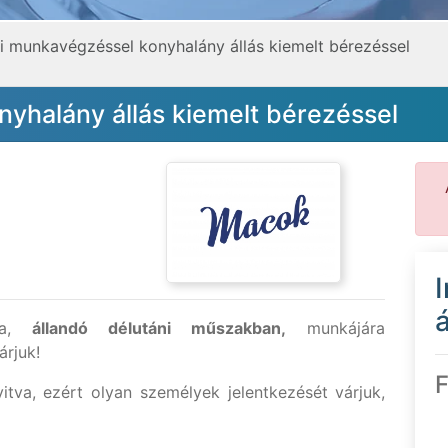
i munkavégzéssel konyhalány állás kiemelt bérezéssel
yhalány állás kiemelt bérezéssel
á
vra,
állandó délutáni műszakban,
munkájára
árjuk!
F
tva, ezért olyan személyek jelentkezését várjuk,