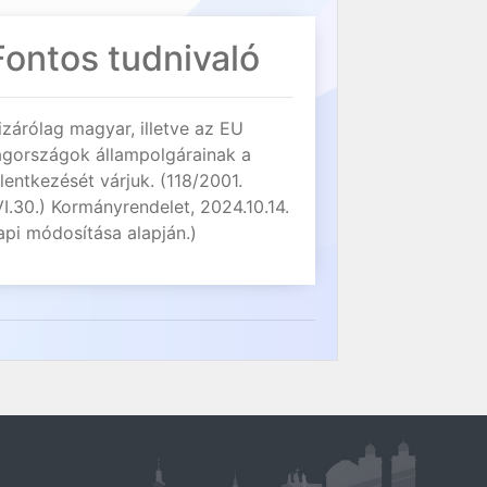
Fontos tudnivaló
izárólag magyar, illetve az EU
agországok állampolgárainak a
elentkezését várjuk. (118/2001.
VI.30.) Kormányrendelet, 2024.10.14.
api módosítása alapján.)