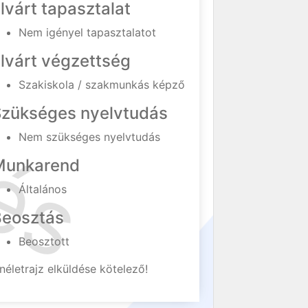
lvárt tapasztalat
Nem igényel tapasztalatot
lvárt végzettség
Szakiskola / szakmunkás képző
Szükséges nyelvtudás
Nem szükséges nyelvtudás
Munkarend
Általános
Beosztás
Beosztott
néletrajz elküldése kötelező!