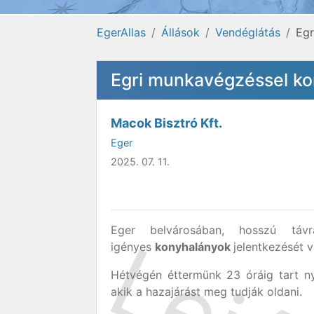
EgerAllas
Állások
Vendéglátás
Egr
Egri munkavégzéssel kon
Macok Bisztró Kft.
Eger
2025. 07. 11.
Eger belvárosában, hosszú tá
igényes
konyhalányok
jelentkezését v
Hétvégén éttermünk 23 óráig tart nyi
akik a hazajárást meg tudják oldani.