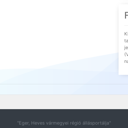
K
t
j
(
n
"Eger, Heves vármegyei régió állásportálja"