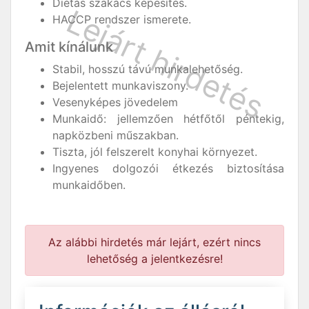
Diétás szakács képesítés.
HACCP rendszer ismerete.
Amit kínálunk
Stabil, hosszú távú munkalehetőség.
Bejelentett munkaviszony.
Vesenyképes jövedelem
Munkaidő: jellemzően hétfőtől péntekig,
napközbeni műszakban.
Tiszta, jól felszerelt konyhai környezet.
Ingyenes dolgozói étkezés biztosítása
munkaidőben.
Az alábbi hirdetés már lejárt, ezért nincs
lehetőség a jelentkezésre!