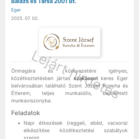
Balázs és Társa 2001 Bt.
Eger
2025. 07. 02.
Önmagára és környezetére igényes,
közétkeztetésben jártas
szakácsot
keres Eger
belvárosában található Szent József Konyha és
Étterem, teljes munkaidős, bejelentett
munkaviszonyba.
Feladatok
Napi étkezések (reggeli, ebéd, vacsora)
elkészítése közétkeztetési szabályok
szerint.