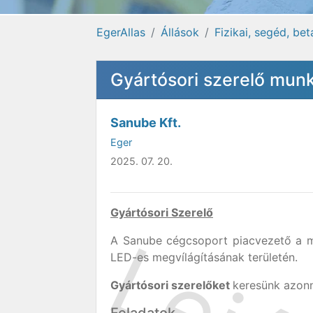
EgerAllas
Állások
Fizikai, segéd, be
Gyártósori szerelő mun
Sanube Kft.
Eger
2025. 07. 20.
Gyártósori Szerelő
A Sanube cégcsoport piacvezető a m
LED-es megvílágításának területén.
Gyártósori szerelőket
keresünk azonn