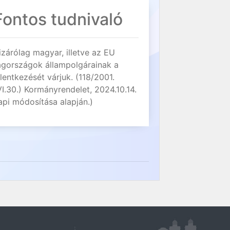
Fontos tudnivaló
izárólag magyar, illetve az EU
agországok állampolgárainak a
elentkezését várjuk. (118/2001.
VI.30.) Kormányrendelet, 2024.10.14.
api módosítása alapján.)