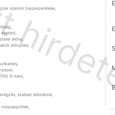
E
zok szerinti összeszerelése,
tóság,
E
 esetén),
talat előny,
lakók előnyben,
unkahely,
nyezet,
(100 %-ban),
végzés, szabad délutánok,
s műszakpótlék,