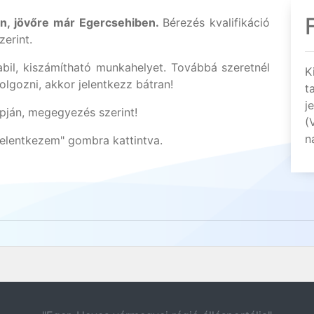
n, jövőre már Egercsehiben.
Bérezés kvalifikáció
zerint.
bil, kiszámítható munkahelyet. Továbbá szeretnél
K
lgozni, akkor jelentkezz bátran!
t
j
apján, megegyezés szerint!
(
n
"Jelentkezem" gombra kattintva.