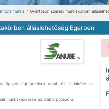
tanított munka
Gyártósori szerelő munkakörben álláslehe
kakörben álláslehetőség Egerben
á
ezőgazdasági járművek, utánfutók, és lakókocsik
F
ali munkakezdéssel az alábbi pozícióra: