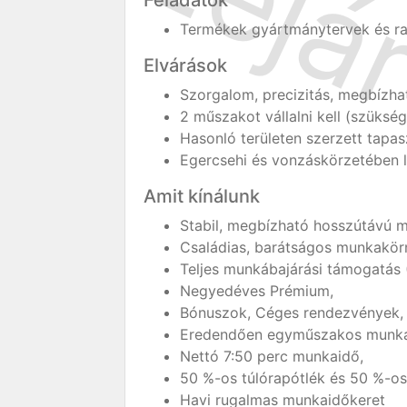
Feladatok
Termékek gyártmánytervek és raj
Elvárások
Szorgalom, precizitás, megbízha
2 műszakot vállalni kell (szükség
Hasonló területen szerzett tapasz
Egercsehi és vonzáskörzetében 
Amit kínálunk
Stabil, megbízható hosszútávú m
Családias, barátságos munkakör
Teljes munkábajárási támogatás 
Negyedéves Prémium,
Bónuszok, Céges rendezvények,
Eredendően egyműszakos munka
Nettó 7:50 perc munkaidő,
50 %-os túlórapótlék és 50 %-o
Havi rugalmas munkaidőkeret