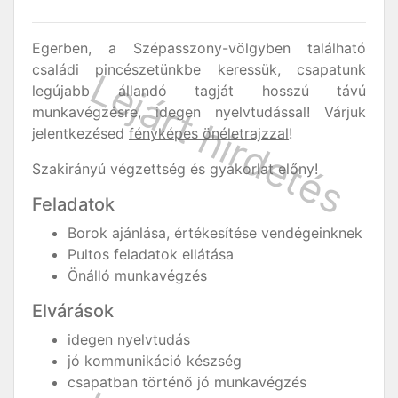
Egerben, a Szépasszony-völgyben található
családi pincészetünkbe keressük, csapatunk
legújabb állandó tagját hosszú távú
munkavégzésre, idegen nyelvtudással! Várjuk
jelentkezésed
fényképes önéletrajzzal
!
Szakirányú végzettség és gyakorlat előny!
Feladatok
Borok ajánlása, értékesítése vendégeinknek
Pultos feladatok ellátása
Önálló munkavégzés
Elvárások
idegen nyelvtudás
jó kommunikáció készség
csapatban történő jó munkavégzés