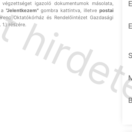
E
 végzettséget igazoló dokumentumok másolata,
l a
"Jelentkezem"
gombra kattintva, illetve
postai
enc Oktatókórház és Rendelőintézet Gazdasági
1.) részére.
E