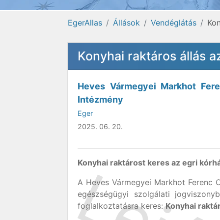
EgerAllas
Állások
Vendéglátás
Kon
Konyhai raktáros állás a
Heves Vármegyei Markhot Fere
Intézmény
Eger
2025. 06. 20.
Konyhai raktárost keres az egri kórh
A Heves Vármegyei Markhot Ferenc O
egészségügyi szolgálati jogviszonyb
foglalkoztatásra keres:
Konyhai raktá