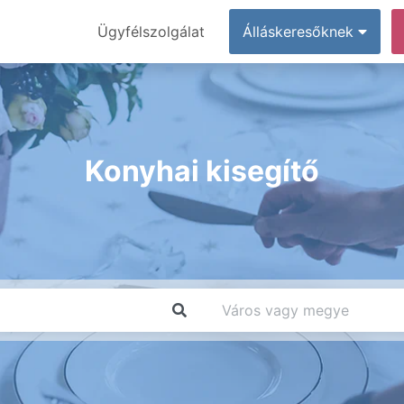
Ügyfélszolgálat
Álláskeresőknek
Konyhai kisegítő