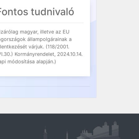
Fontos tudnivaló
izárólag magyar, illetve az EU
agországok állampolgárainak a
elentkezését várjuk. (118/2001.
VI.30.) Kormányrendelet, 2024.10.14.
api módosítása alapján.)