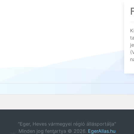
K
t
j
(
n
"Eger, Heves vármegyei régió állásportálja"
Minden jog fentartva © 2026.
EgerAllas.hu