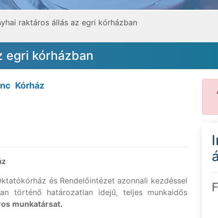
yhai raktáros állás az egri kórházban
z egri kórházban
nc Kórház
á
áz
ktatókórház és Rendelőintézet
azonnali kezdéssel
F
an történő határozatlan idejű, teljes munkaidős
ros munkatársat.