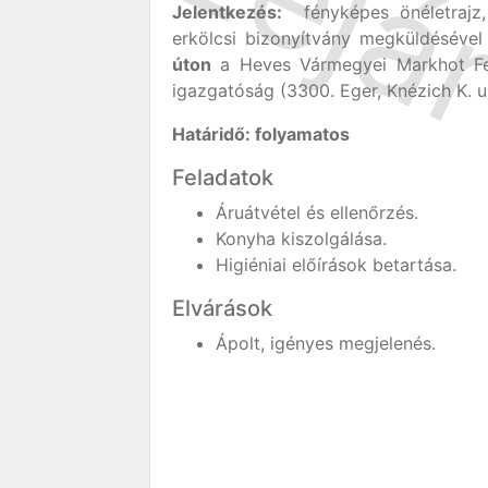
Jelentkezés:
fényképes önéletrajz,
erkölcsi bizonyítvány megküldéséve
úton
a Heves Vármegyei Markhot Fer
igazgatóság (3300. Eger, Knézich K. u. 
Határidő: folyamatos
Feladatok
Áruátvétel és ellenőrzés.
Konyha kiszolgálása.
Higiéniai előírások betartása.
Elvárások
Ápolt, igényes megjelenés.