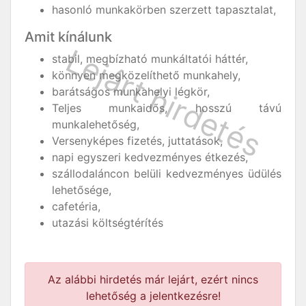
hasonló munkakörben szerzett tapasztalat,
Amit kínálunk
stabil, megbízható munkáltatói háttér,
könnyen megközelíthető munkahely,
barátságos munkahelyi légkör,
Teljes munkaidős, hosszú távú
munkalehetőség,
Versenyképes fizetés, juttatások,
napi egyszeri kedvezményes étkezés,
szállodaláncon belüli kedvezményes üdülés
lehetősége,
cafetéria,
utazási költségtérítés
Az alábbi hirdetés már lejárt, ezért nincs
lehetőség a jelentkezésre!