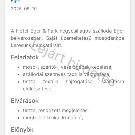
Eger
2025. 06. 19.
A Hotel Eger & Park négycsillagos szálloda Eger
belvárosában. Saját üzemeltetésű mosodánkba
keresünk munkatársat.
Feladatok
mosó-, szárító-, vasalógépek kezelése,
szállodai szennyes taxtília válogatása,
tiszta textília hajtogatása, szállításra
előkészítése,
Elvárások
tiszta, rendezett megjelenés,
megfelelő fizikai kondíció,
Előnyök