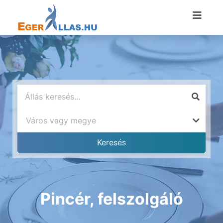
Pincér, felszolgáló