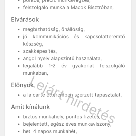
pontos, precíz munkavégzés,
felszolgáló munka a Macok Bisztróban,
Elvárások
megbízhatóság, önállóság,
jó kommunikációs és kapcsolatteremtő
készség,
szakképesítés,
angol nyelv alapszintű használata,
legalább 1-2 év gyakorlat felszolgáló
munkában,
Előnyök
a la carte étteremben szerzett tapasztalat,
Amit kínálunk
biztos munkahely, pontos fizetés,
bejelentett, egész éves munkaviszony,
heti 4 napos munkahét,