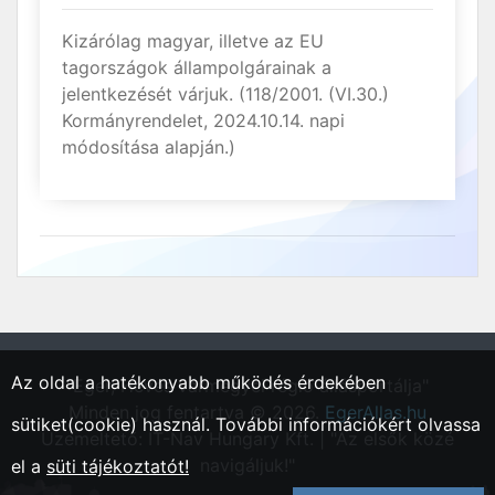
Kizárólag magyar, illetve az EU
tagországok állampolgárainak a
jelentkezését várjuk. (118/2001. (VI.30.)
Kormányrendelet, 2024.10.14. napi
módosítása alapján.)
Az oldal a hatékonyabb működés érdekében
"Eger, Heves vármegyei régió állásportálja"
Minden jog fentartva © 2026.
EgerAllas.hu
sütiket(cookie) használ. További információkért olvassa
Üzemeltető: IT-Nav Hungary Kft. | "Az elsők közé
navigáljuk!"
el a
süti tájékoztatót!