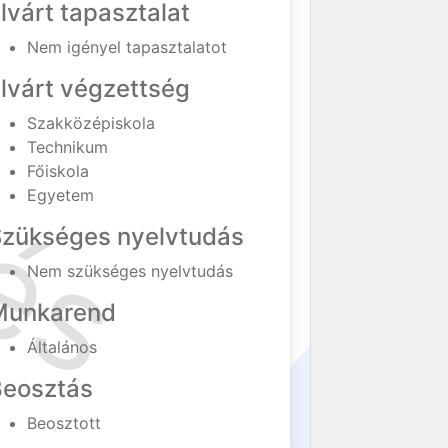
lvárt tapasztalat
Nem igényel tapasztalatot
lvárt végzettség
Szakközépiskola
Technikum
Főiskola
Egyetem
Szükséges nyelvtudás
Nem szükséges nyelvtudás
Munkarend
Általános
Beosztás
Beosztott