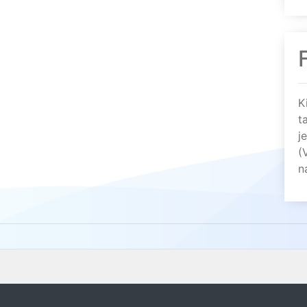
K
t
j
(
n