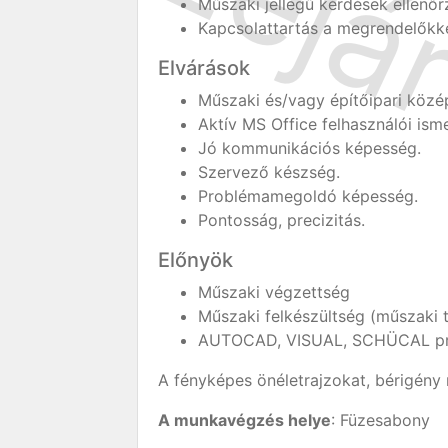
Műszaki jellegű kérdések ellenőr
Kapcsolattartás a megrendelőkke
Elvárások
Műszaki és/vagy építőipari közé
Aktív MS Office felhasználói isme
Jó kommunikációs képesség.
Szervező készség.
Problémamegoldó képesség.
Pontosság, precizitás.
Előnyök
Műszaki végzettség
Műszaki felkészültség (műszaki 
AUTOCAD, VISUAL, SCHÜCAL pr
A fényképes önéletrajzokat, bérigény 
A munkavégzés helye
: Füzesabony