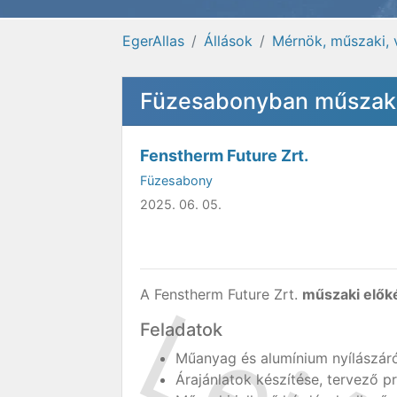
EgerAllas
Állások
Mérnök, műszaki, 
Füzesabonyban műszaki 
Fenstherm Future Zrt.
Füzesabony
2025. 06. 05.
A Fenstherm Future Zrt.
műszaki elők
Feladatok
Műanyag és alumínium nyílászáró
Árajánlatok készítése, tervező p