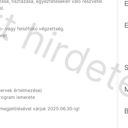
zése, tisztázása, egyeztetéseken való részvétel.
E
l.
E
p- vagy felsőfokú végzettség.
ret.
tervek értelmezése)
ogram ismerete
megjelölésével várjuk 2025.06.30-ig!