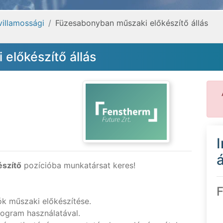
villamossági
Füzesabonyban műszaki előkészítő állás
előkészítő állás
á
észítő
pozícióba munkatársat keres!
F
k műszaki előkészítése.
rogram használatával.