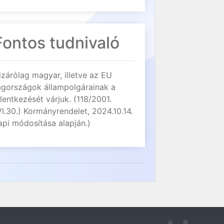
Fontos tudnivaló
izárólag magyar, illetve az EU
agországok állampolgárainak a
elentkezését várjuk. (118/2001.
VI.30.) Kormányrendelet, 2024.10.14.
api módosítása alapján.)