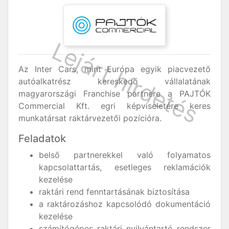
Az Inter Cars, mint Európa egyik piacvezető
autóalkatrész kereskedő vállalatának
magyarországi Franchise partnere a PAJTÓK
Commercial Kft. egri képviseletére keres
munkatársat raktárvezetői pozícióra.
Feladatok
belső partnerekkel való folyamatos
kapcsolattartás, esetleges reklamációk
kezelése
raktári rend fenntartásának biztosítása
a raktározáshoz kapcsolódó dokumentáció
kezelése
számítógépes raktári nyilvántartó rendszer