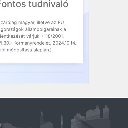
Fontos tudnivaló
izárólag magyar, illetve az EU
agországok állampolgárainak a
elentkezését várjuk. (118/2001.
VI.30.) Kormányrendelet, 2024.10.14.
api módosítása alapján.)
!"