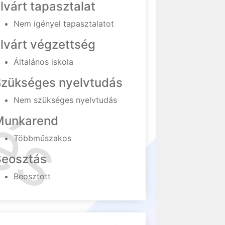
lvárt tapasztalat
Nem igényel tapasztalatot
lvárt végzettség
Általános iskola
Szükséges nyelvtudás
Nem szükséges nyelvtudás
Munkarend
Többműszakos
Beosztás
Beosztott