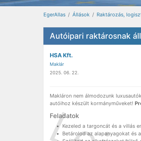
EgerAllas
Állások
Raktározás, logisz
Autóipari raktárosnak á
HSA Kft.
Maklár
2025. 06. 22.
Makláron nem álmodozunk luxusautókró
autóihoz készült kormányműveket!
Pr
Feladatok
Kezeled a targoncát és a villás e
Betárolod az alapanyagokat és 