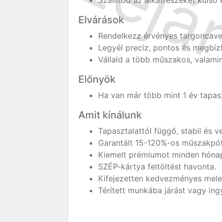
Szállítod az alkatrészeket külső 
Elvárások
Rendelkezz érvényes targoncavez
Legyél precíz, pontos és megbíz
Vállald a több műszakos, valami
Előnyök
Ha van már több mint 1 év tapas
Amit kínálunk
Tapasztalattól függő, stabil és 
Garantált 15-120%-os műszakpót
Kiemelt prémiumot minden hóna
SZÉP-kártya feltöltést havonta.
Kifejezetten kedvezményes mele
Térített munkába járást vagy ing