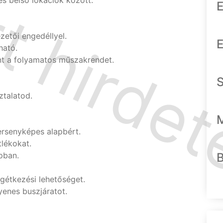
és belső lokációk között.
E
etői engedéllyel.
E
ható.
nt a folyamatos műszakrendet.
ztalatod.
versenyképes alapbért.
lékokat.
pban.
gétkezési lehetőséget.
yenes buszjáratot.