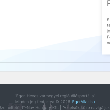
K
t
j
(
n
"Eger, Heves vármegyei régió állásportálja"
Minden jog fentartva © 2026.
EgerAllas.hu
zemeltető: IT-Nav Hungary Kft. | "Az elsők közé navigáljuk