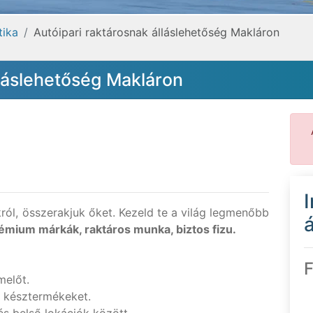
tika
Autóipari raktárosnak álláslehetőség Makláron
lláslehetőség Makláron
l, összerakjuk őket. Kezeld te a világ legmenőbb
á
émium márkák, raktáros munka, biztos fizu.
F
melőt.
a késztermékeket.