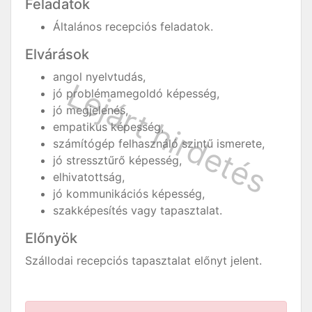
Feladatok
Általános recepciós feladatok.
Elvárások
angol nyelvtudás,
jó problémamegoldó képesség,
jó megjelenés,
empatikus képesség,
számítógép felhasználó szintű ismerete,
jó stressztűrő képesség,
elhivatottság,
jó kommunikációs képesség,
szakképesítés vagy tapasztalat.
Előnyök
Szállodai recepciós tapasztalat előnyt jelent.