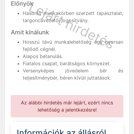
Előnyök
Hasonló munkakörben szerzett tapasztalat,
targoncavezetői jogosítvány.
Amit kínálunk
Hosszú távú munkalehetőség egy gyorsan
fejlődő cégnél.
Alapos betanulás.
Fiatalos csapat, barátságos környezet.
Versenyképes jövedelem bér és
teljesítménybér, béren kívüli juttatások.
Az alábbi hirdetés már lejárt, ezért nincs
lehetőség a jelentkezésre!
Információk az állásról