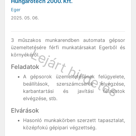
Hungarotech 2000. Kft.
Eger
2025. 05. 06.
3 műszakos munkarendben automata gépsor
üzemeltetésére férfi munkatársakat Egerből és
környékéről.
Feladatok
A gépsorok üzemeltetésének felügyelete,
beállítások, szerszámcserék elvégzése,
karbantartási és javítási feladatok
elvégzése, stb.
Elvárások
Hasonló munkakörben szerzett tapasztalat,
középfokú gépipari végzettség.