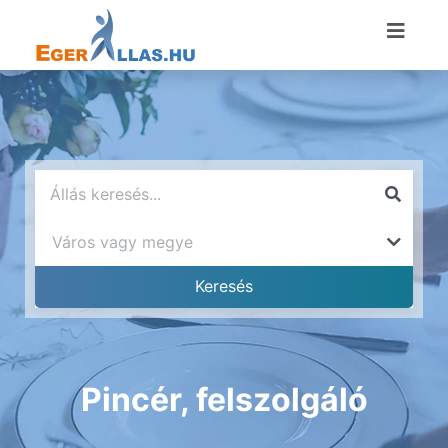
Pincér, felszolgáló