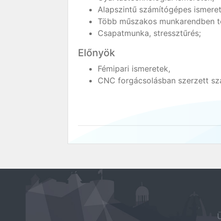
Alapszintű számítógépes ismeret
Több műszakos munkarendben tö
Csapatmunka, stressztűrés;
Előnyök
Fémipari ismeretek,
CNC forgácsolásban szerzett sz
Ü