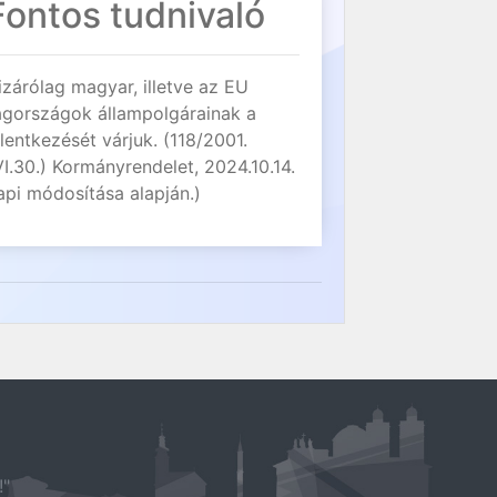
Fontos tudnivaló
izárólag magyar, illetve az EU
agországok állampolgárainak a
elentkezését várjuk. (118/2001.
VI.30.) Kormányrendelet, 2024.10.14.
api módosítása alapján.)
!"