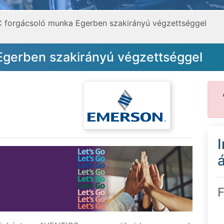
 forgácsoló munka Egerben szakirányú végzettséggel
gerben szakirányú végzettséggel
á
F