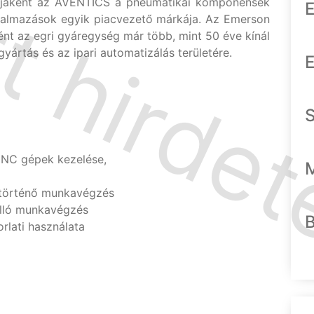
gjaként az AVENTICS a pneumatikai komponensek
E
lkalmazások egyik piacvezető márkája. Az Emerson
t az egri gyáregység már több, mint 50 éve kínál
yártás és az ipari automatizálás területére.
E
 CNC gépek kezelése,
történő munkavégzés
álló munkavégzés
rlati használata