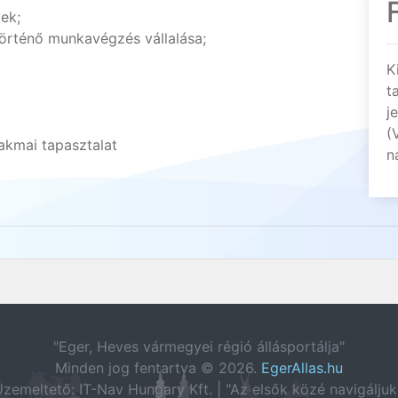
ek;
rténő munkavégzés vállalása;
K
t
j
(
akmai tapasztalat
n
"Eger, Heves vármegyei régió állásportálja"
Minden jog fentartva © 2026.
EgerAllas.hu
zemeltető: IT-Nav Hungary Kft. | "Az elsők közé navigáljuk