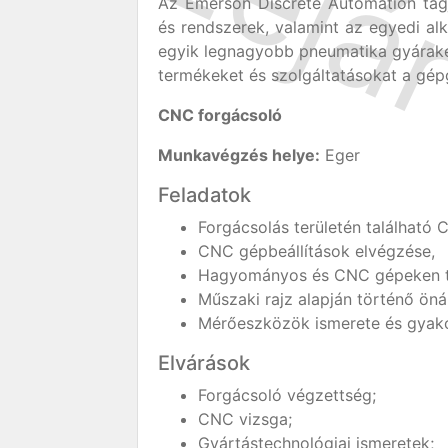
Az Emerson Discrete Automation ta
és rendszerek, valamint az egyedi a
egyik legnagyobb pneumatika gyárakén
termékeket és szolgáltatásokat a gépg
CNC forgácsoló
Munkavégzés helye:
Eger
Feladatok
Forgácsolás területén található
CNC gépbeállítások elvégzése,
Hagyományos és CNC gépeken 
Műszaki rajz alapján történő ön
Mérőeszközök ismerete és gyako
Elvárások
Forgácsoló végzettség;
CNC vizsga;
Gyártástechnológiai ismeretek;