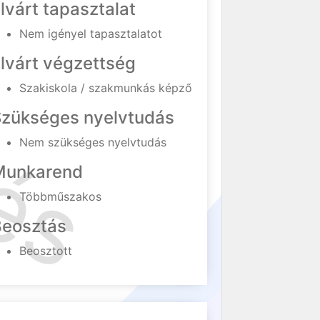
lvárt tapasztalat
Nem igényel tapasztalatot
lvárt végzettség
Szakiskola / szakmunkás képző
Szükséges nyelvtudás
Nem szükséges nyelvtudás
Munkarend
Többműszakos
Beosztás
Beosztott