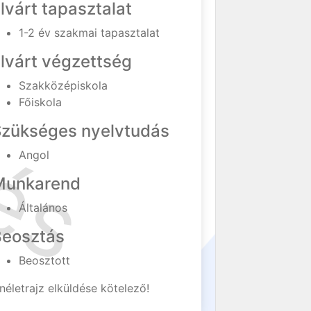
lvárt tapasztalat
1-2 év szakmai tapasztalat
lvárt végzettség
Szakközépiskola
Főiskola
Szükséges nyelvtudás
Angol
Munkarend
Általános
Beosztás
Beosztott
néletrajz elküldése kötelező!