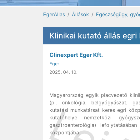
EgerAllas
Állások
Egészségügy, gyó
Klinikai kutató állás egr
Clinexpert Eger Kft.
Eger
2025. 04. 10.
Magyarország egyik piacvezető klini
(pl. onkológia, belgyógyászat, gasz
kutatási munkatársat keres egri köz
kutatóhelye nemzetközi gyógysze
gasztroenterológia) lefolytatásában
központjába.