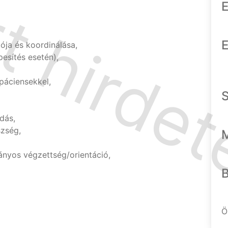
E
E
iója és koordinálása,
pesítés esetén),
páciensekkel,
dás,
szség,
nyos végzettség/orientáció,
Ö