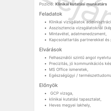
Pozíció:
Klinikai kutatási munkatárs
Feladatok
Klinikai vizsgálatok adminisztrác
Asszisztencia vizsgálatoknál (ké
Mintavétel, adatmenedzsment,
Kapcsolattartás partnerekkel és 
Elvárások
Felhasználói szintű angol nyelvtu
Precizitás, jó kommunikációs ké
MS Office ismeretek,
Egészségügyi / természettudomá
Előnyök
GCP vizsga,
klinikai kutatási tapasztalat,
Heves megyei lakhely,