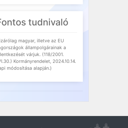
Fontos tudnivaló
izárólag magyar, illetve az EU
agországok állampolgárainak a
elentkezését várjuk. (118/2001.
VI.30.) Kormányrendelet, 2024.10.14.
api módosítása alapján.)