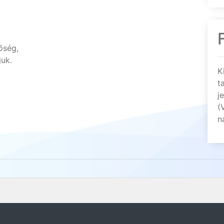
őség,
juk.
K
t
j
(
n