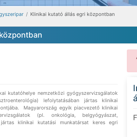
gyszeripar
Klinikai kutató állás egri központban
i központban
kai kutatóhelye nemzetközi gyógyszervizsgálatok
á
troenterológia) lefolytatásában jártas klinikai
pontjába. Magyarország egyik piacvezető klinikai
rvizsgálatok (pl. onkológia, belgyógyászat,
F
 jártas klinikai kutatási munkatársat keres egri