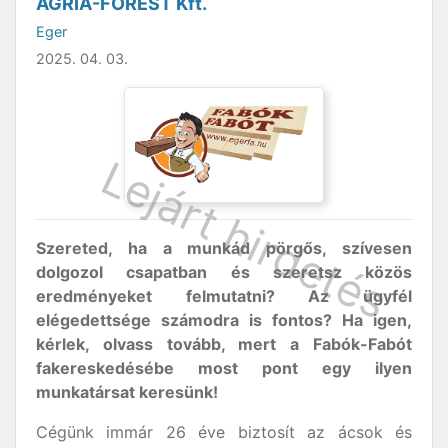
AGRIA-FOREST Kft.
Eger
2025. 04. 03.
Szereted, ha a munkád pörgős, szívesen
dolgozol csapatban és szeretsz közös
eredményeket felmutatni? Az ügyfél
elégedettsége számodra is fontos? Ha igen,
kérlek, olvass tovább, mert a Fabók-Fabót
fakereskedésébe most pont egy ilyen
munkatársat keresünk!
Cégünk immár 26 éve biztosít az ácsok és