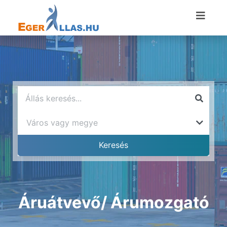
Áruátvevő/ Árumozgató