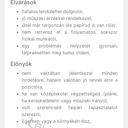
Elvárások
fiatalos lendülettel dolgozol,
jó műszaki érzékkel rendelkezel,
ültél már targoncán (és papírod is van róla),
nem rettensz el a folyamatos, sokszor
fizikai munkától,
egy problémás helyzetet gyorsan,
talpraesetten meg tudsz oldani,
Előnyök
nem vaktában jelentkezel minden
hirdetésre, hanem valóban jó lennél erre a
pozícióra,
ha van középiskolai végzettséged (pláne,
ha kereskedelemi vagy műszaki irányú),
volt szerencséd faipari tapasztalatot
szerezni,
Egerben vagy a környékén élsz,