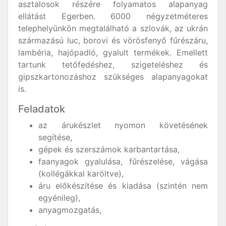
asztalosok részére folyamatos alapanyag
ellátást Egerben. 6000 négyzetméteres
telephelyünkön megtalálható a szlovák, az ukrán
származású luc, borovi és vörösfenyő fűrészáru,
lambéria, hajópadló, gyalult termékek. Emellett
tartunk tetőfedéshez, szigeteléshez és
gipszkartonozáshoz szükséges alapanyagokat
is.
Feladatok
az árukészlet nyomon követésének
segítése,
gépek és szerszámok karbantartása,
faanyagok gyalulása, fűrészelése, vágása
(kollégákkal karöltve),
áru előkészítése és kiadása (szintén nem
egyénileg),
anyagmozgatás,