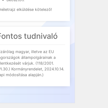
néletrajz elküldése kötelező!
Fontos tudnivaló
izárólag magyar, illetve az EU
agországok állampolgárainak a
elentkezését várjuk. (118/2001.
VI.30.) Kormányrendelet, 2024.10.14.
api módosítása alapján.)