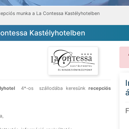
epciós munka a La Contessa Kastélyhotelben
ontessa Kastélyhotelben
lyhotel
4*-os szállodába keresünk
recepciós
á
F
a,