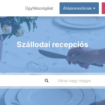
Ügyfélszolgálat
Álláskeresőknek
Szállodai recepciós