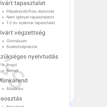
lvárt tapasztalat
Pályakezdő/friss diplomás
Nem igényel tapasztalatot
1-2 év szakmai tapasztalat
lvárt végzettség
Gimnázium
Szakközépiskola
Szükséges nyelvtudás
Angol
Német
Munkarend
Általános
Beosztás
Beosztott