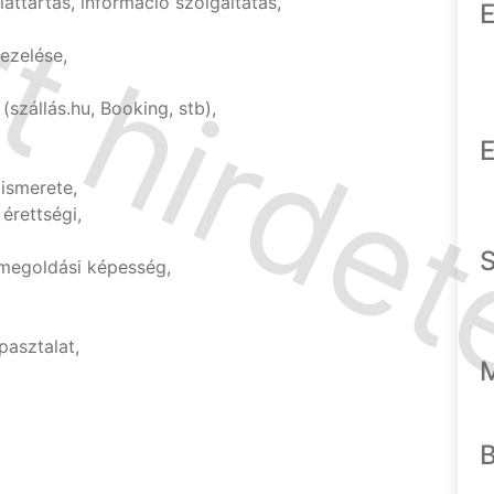
ttartás, információ szolgáltatás,
E
kezelése,
(szállás.hu, Booking, stb),
E
ismerete,
érettségi,
megoldási képesség,
asztalat,