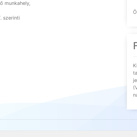
ző munkahely,
Ö
 szerinti
K
t
j
(
n