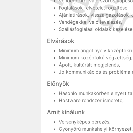
Vendégekkel való szoros kapcsola
Foglalások felvétele, rögzítése,
Ajánlatírások, visszaigazolások 
Vendégekkel való levelezés,
Szállásfoglalási oldalak kezelése 
Elvárások
Minimum angol nyelv középfokú 
Minimum középfokú végzettség, 
Ápolt, kultúrált megjelenés,
Jó kommunikációs és probléma 
Előnyök
Hasonló munkakörben elnyert tap
Hostware rendszer ismerete,
Amit kínálunk
Versenyképes bérezés,
Gyönyörű munkahelyi környezet,