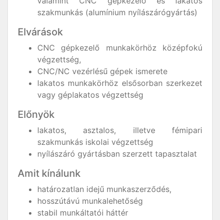
valamint CNC gépkezelő és lakatos
szakmunkás (alumínium nyílászárógyártás)
Elvárások
CNC gépkezelő munkakörhöz középfokú
végzettség,
CNC/NC vezérlésű gépek ismerete
lakatos munkakörhöz elsősorban szerkezet
vagy géplakatos végzettség
Előnyök
lakatos, asztalos, illetve fémipari
szakmunkás iskolai végzettség
nyílászáró gyártásban szerzett tapasztalat
Amit kínálunk
határozatlan idejű munkaszerződés,
hosszútávú munkalehetőség
stabil munkáltatói háttér