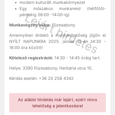
modern kulturált munkakörnyezet
Egy műszakos munkarend (hétfőtől-
péntekig 06:00 -14:00-ig)
Munkavégzés helye:
Füzesabony
Amennyiben érdekli a munkalehetőség jöjjön el
NYÍLT NAPUNKRA 2025. január 15-én 14:30 -
16:00 óra között!
Kötelező regisztráció:
14:30 - 14:45 óráig tart.
Helye: 3390 Füzesabony, Herbária utca 10.
Kérdés esetén: +36 20 258 4342
Az alábbi hirdetés már lejárt, ezért nincs
lehetőség a jelentkezésre!