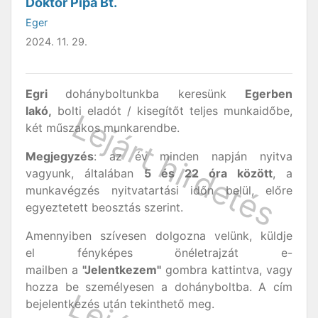
Doktor Pipa Bt.
Eger
2024. 11. 29.
Egri
dohányboltunkba keresünk
Egerben
lakó,
bolti eladót / kisegítőt teljes munkaidőbe,
két műszakos munkarendbe.
Megjegyzés
: az év minden napján nyitva
vagyunk, általában
5 és 22 óra között
, a
munkavégzés nyitvatartási időn belül, előre
egyeztetett beosztás szerint.
Amennyiben szívesen dolgozna velünk, küldje
el fényképes önéletrajzát e-
mailben a
"Jelentkezem"
gombra kattintva, vagy
hozza be személyesen a dohányboltba. A cím
bejelentkezés után tekinthető meg.