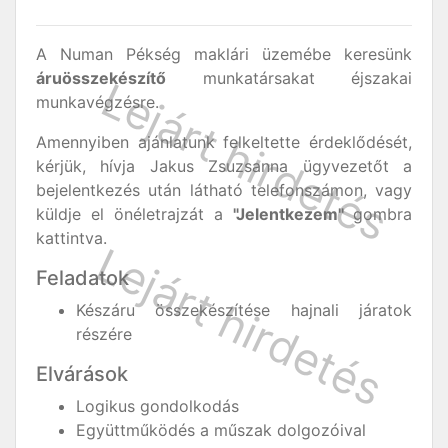
A Numan Pékség maklári üzemébe keresünk
áruösszekészítő
munkatársakat éjszakai
munkavégzésre.
Amennyiben ajánlatunk felkeltette érdeklődését,
kérjük, hívja Jakus Zsuzsanna ügyvezetőt a
bejelentkezés után látható telefonszámon, vagy
küldje el önéletrajzát a
"Jelentkezem"
gombra
kattintva.
Feladatok
Készáru összekészítése hajnali járatok
részére
Elvárások
Logikus gondolkodás
Együttműködés a műszak dolgozóival