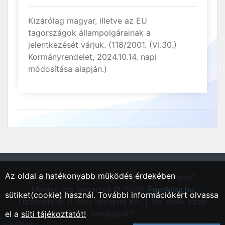
Kizárólag magyar, illetve az EU
tagországok állampolgárainak a
jelentkezését várjuk. (118/2001. (VI.30.)
Kormányrendelet, 2024.10.14. napi
módosítása alapján.)
Az oldal a hatékonyabb működés érdekében
"Eger, Heves vármegyei régió állásportálja"
Minden jog fentartva © 2026.
EgerAllas.hu
sütiket(cookie) használ. További információkért olvassa
Üzemeltető: IT-Nav Hungary Kft. | "Az elsők közé
navigáljuk!"
el a
süti tájékoztatót!