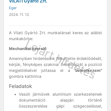
VILATI Gyártó Zrt.
Eger
2024. 11. 12.
A Vilati Gyártó Zrt. munkatársat keres az alábbi
munkakörbe:
Mechanikai szerelő
Amennyiben hirdetésünk felkeltette érdeklődését,
kérjük, fényképes szakmai önéletrajzát a pozíció
megjelölésével juttassa el a
"Jelentkezem"
gombra kattintva
Feladatok
Vasúti járművek alumínium szerkezeteinek
dokumentáció alapján történő
összeszerelése gépi szegecseléssel,