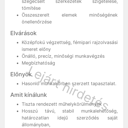
szegecselt szerkezetek szigetelése,
tömítése
Összeszerelt elemek minőségének
önellenőrzése
Elvárások
Középfokú végzettség, fémipari rajzolvasási
ismeret előny
Önálló, precíz, minőségi munkavégzés
Megbízhatóság
Előnyök
Hasonló munkakörben szerzett tapasztalat.
Amit kínálunk
Tiszta rendezett műhelykörülmények
Hosszú távú, stabil munkalehetőség,
határozatlan idejű szerződés saját
állományban,