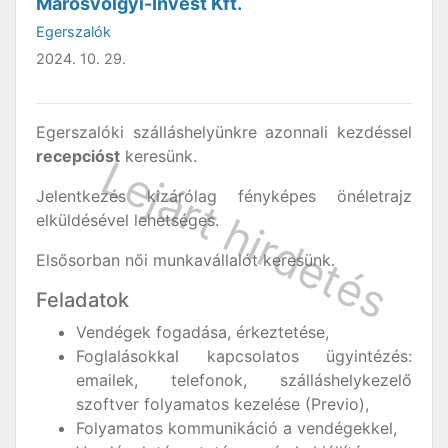
Marosvölgyi-Invest Kft.
Egerszalók
2024. 10. 29.
Egerszalóki szálláshelyünkre azonnali kezdéssel
recepcióst
keresünk.
Jelentkezés kizárólag fényképes önéletrajz
elküldésével lehetséges.
Elsősorban női munkavállalót keresünk.
Feladatok
Vendégek fogadása, érkeztetése,
Foglalásokkal kapcsolatos ügyintézés:
emailek, telefonok, szálláshelykezelő
szoftver folyamatos kezelése (Previo),
Folyamatos kommunikáció a vendégekkel,