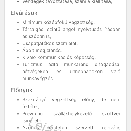
Vendégek távoztatása, számla kiállítása,
Elvárások
Minimum középfokú végzettség,
Társalgási szintű angol nyelvtudás írásban
és szóban is,
Csapatjátékos szemlélet,
Ápolt megjelenés,
Kiváló kommunikációs képesség,
Turizmus adta munkarend elfogadása:
hétvégéken és ünnepnapokon való
munkavégzés.
Előnyök
Szakirányú végzettség előny, de nem
feltétel,
Previo.hu szálláshelykezelő szoftver
ismerete,
Azonos területen szerzett releváns